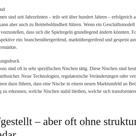
ind
en sind seit Jahrzehnten – teils seit über hundert Jahren – erfolgreich
 kann aber auch zu Betriebsblindheit führen. Wenn ein Geschäftsmodell 
ch vorzustellen, dass sich die Spielregeln grundlegend ändern könnten. Fo
pektive
ein: branchenübergreifend, marktübergreifend und gespeist au
ermärkte.
rungsdruck
 sind oft in sehr spezifischen Nischen tätig. Diese Nischen sind heut
nftssicher. Neue Technologien, regulatorische Veränderungen oder ver
en dazu führen, dass eine Nische in einem neuen Marktumfeld an Bede
tig zu erkennen,
welche Nischen stabil bleiben, welche sich transformie
gestellt – aber oft ohne struktur
adar