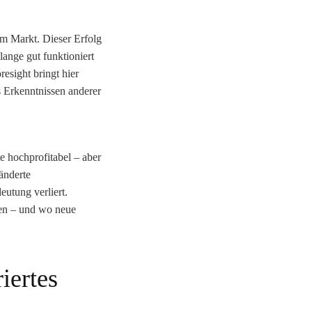
 am Markt. Dieser Erfolg
lange gut funktioniert
resight bringt hier
s Erkenntnissen anderer
e hochprofitabel – aber
änderte
utung verliert.
ren – und wo neue
iertes