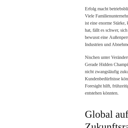
Erfolg macht betriebsbl
Viele Familienunternehm
ist eine enorme Stärke,
hat, fällt es schwer, si
bewusst eine
Außenpers
Industrien und Abnehm
Nischen unter Verände
Gerade Hidden Champions
nicht zwangsläufig zuku
Kundenbedürfnisse könn
Foresight hilft, frühzei
entstehen könnten
.
Global auf
Zukunftsr