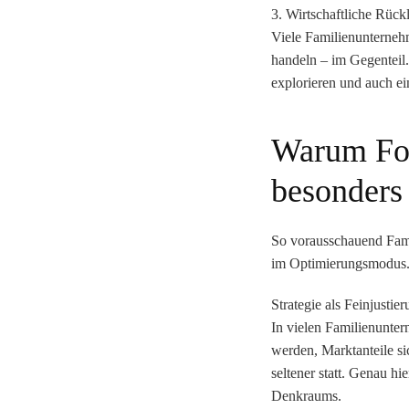
3. Wirtschaftliche Rüc
Viele Familienunternehme
handeln – im Gegenteil. 
explorieren und auch ei
Warum For
besonders 
So vorausschauend Famil
im
Optimierungsmodus
Strategie als Feinjustie
In vielen Familienunter
werden, Marktanteile si
seltener statt. Genau hi
Denkraums
.