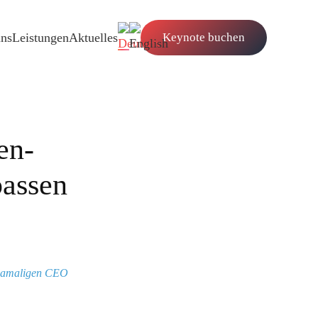
uns
Leistungen
Aktuelles
Keynote buchen
en­
passen
 damaligen CEO