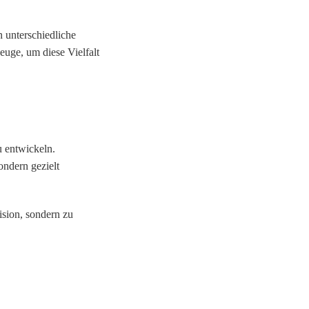
n unterschiedliche
zeuge
, um diese Vielfalt
u entwickeln.
sondern
gezielt
ision, sondern zu