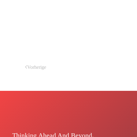
Vorherige
Thinking Ahead And Beyond.