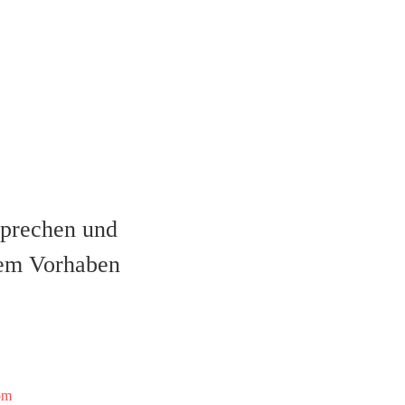
sprechen und
hrem Vorhaben
om