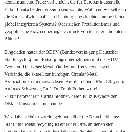
gemeinsam eine Frage verhandeln, die für Europas industrielle
Zukunft entscheidender kaum sein könnte:
Wohin entwickelt sich
die Kreislaufwirtschaft – in Richtung eines hochtechnologisierten,
global integrierten Systems? Oder ziehen Protektionismus und
geopolitische Fragmentierung sie zurück von der internationalen
Bühne?
Eingeladen hatten der
BDSV (Bundesvereinigung Deutscher
Stahlrecycling- und Entsorgungsunternehmen)
und der
VDM
(Verband Deutscher Metallhändler und Recycler)
– zwei
Verbände, die aktuell zur künftigen
Circular Metal
Association
zusammenwachsen. Auf dem Panel: Murat Bayram,
Andreas Schwenter, Prof. Dr. Frank Pothen – und
Zukunftsforscherin
Carina Stöttner
, deren Kurz-Keynote den
Diskussionsrahmen aufspannte.
Was dabei sichtbar wurde, geht weit über die Branche hinaus:
Stahl- und Metallrecycling ist einer der Orte, an denen sich
entscheidet, ob Europa industriell souverän bleibt – und ob es das